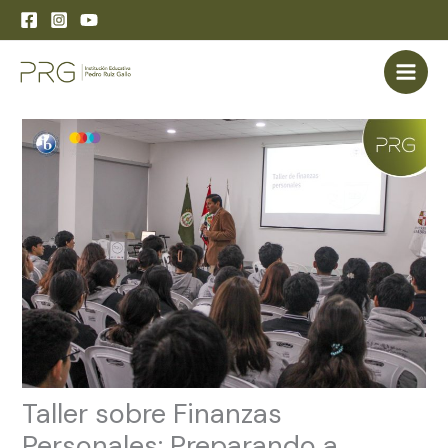
Skip
to
content
Taller sobre Finanzas
Personales: Preparando a