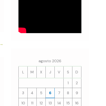
→
agosto 2026
L
M
X
J
V
S
D
1
2
3
4
5
6
7
8
9
10
11
12
13
14
15
16