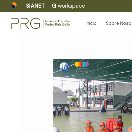
Skip
SIANET
G
workspace
to
content
Inicio
Sobre Noso