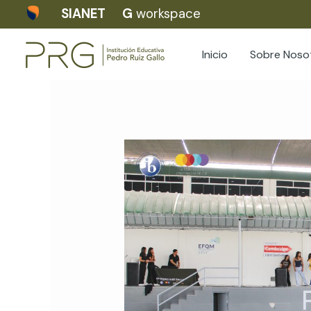
Skip
SIANET
G
workspace
to
content
Inicio
Sobre Noso