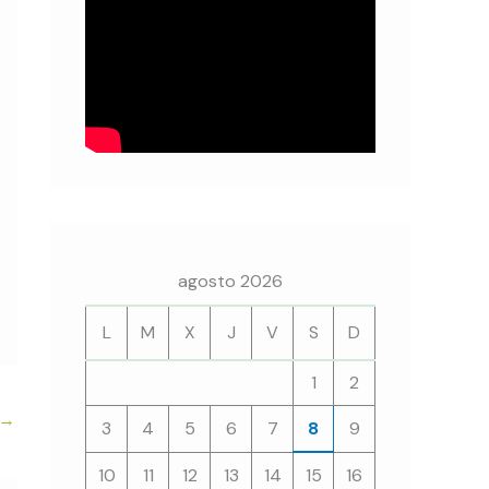
agosto 2026
L
M
X
J
V
S
D
1
2
→
3
4
5
6
7
8
9
10
11
12
13
14
15
16