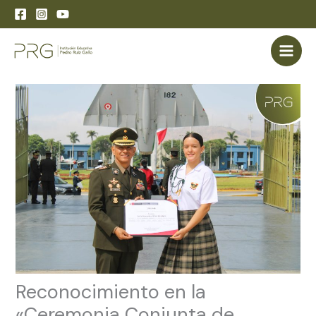
Skip
to
content
Reconocimiento en la
«Ceremonia Conjunta de