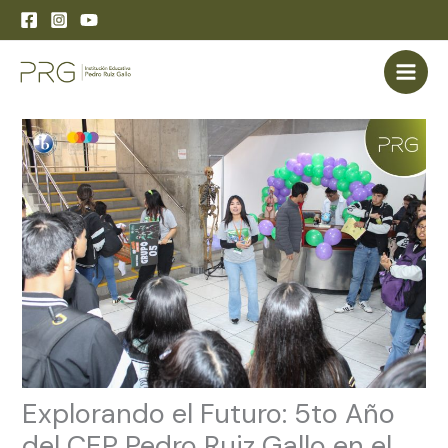
Skip
to
content
Explorando el Futuro: 5to Año
del CEP Pedro Ruiz Gallo en el