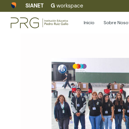
Skip
SIANET
G
workspace
to
content
Inicio
Sobre Noso