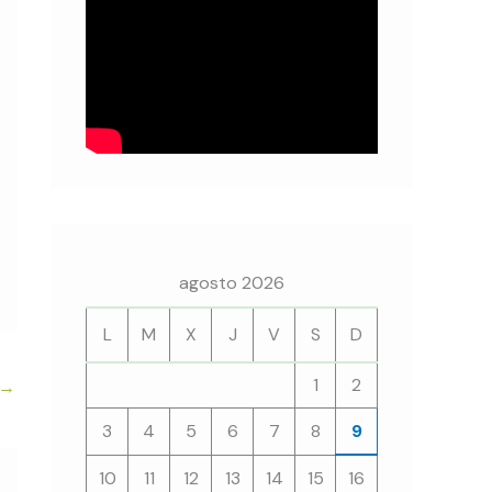
agosto 2026
L
M
X
J
V
S
D
1
2
→
3
4
5
6
7
8
9
10
11
12
13
14
15
16