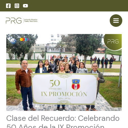
Skip
to
content
Clase del Recuerdo: Celebrando
50 Años de la IX Promoción