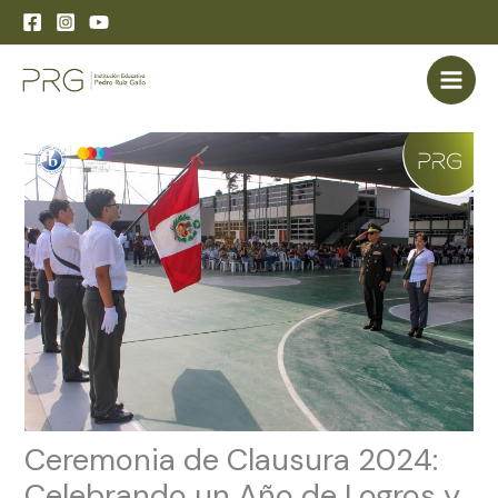
Skip
to
content
Ceremonia de Clausura 2024:
Celebrando un Año de Logros y