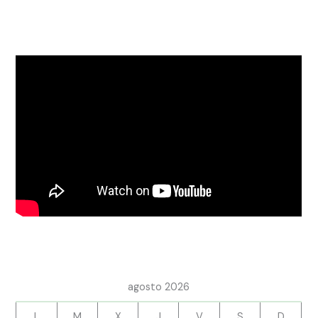
agosto 2026
L
M
X
J
V
S
D