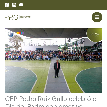
Skip
to
content
CEP Pedro Ruiz Gallo celebró el
Día del Padre con emotivo