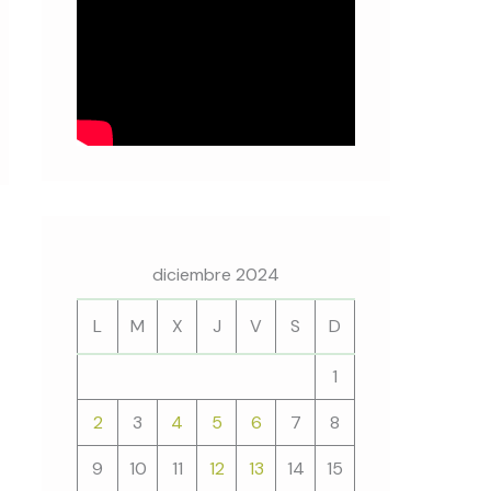
diciembre 2024
L
M
X
J
V
S
D
1
2
3
4
5
6
7
8
9
10
11
12
13
14
15