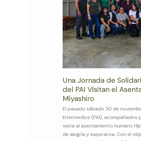
del
PAI
Visitan
el
Asentamiento
Humano
Hijos
de
Miyashiro
Una Jornada de Solidar
del PAI Visitan el Ase
Miyashiro
El pasado sábado 30 de noviembr
Intermedios (PAI), acompañados po
visita al asentamiento humano Hij
de alegría y esperanza. Con el obj